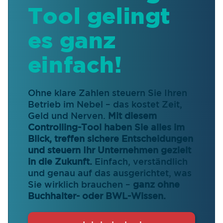
Tool gelingt
es ganz
einfach!
Ohne klare Zahlen steuern Sie Ihren
Betrieb im Nebel – das kostet Zeit,
Geld und Nerven.
Mit diesem
Controlling-Tool haben Sie alles im
Blick, treffen sichere Entscheidungen
und steuern Ihr Unternehmen gezielt
in die Zukunft.
Einfach, verständlich
und genau auf das ausgerichtet, was
Sie wirklich brauchen –
ganz ohne
Buchhalter- oder BWL-Wissen.