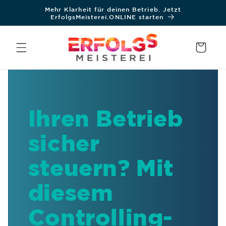
Direkt
Mehr Klarheit für deinen Betrieb. Jetzt
zum
ErfolgsMeisterei.ONLINE starten
Inhalt
Warenkorb
Ihren Betrieb
sicher
steuern? Mit
diesem
Controlling-