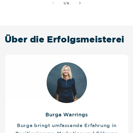
von
1
/
6
Über die Erfolgsmeisterei
Burga Warrings
Burga bringt umfassende Erfahrung in