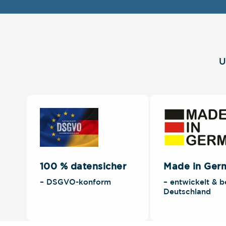
U
100 % datensicher
Made in Ger
– DSGVO-konform
– entwickelt & b
Deutschland