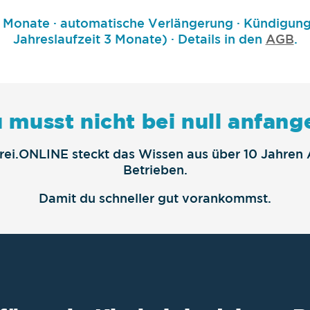
2 Monate · automatische Verlängerung · Kündigungs
Jahreslaufzeit 3 Monate) · Details in den
AGB
.
 musst nicht bei null anfang
erei.ONLINE steckt das Wissen aus über 10 Jahren 
Betrieben.
Damit du schneller gut vorankommst.