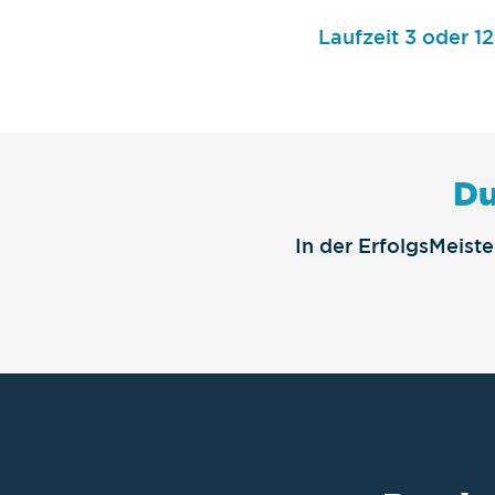
Laufzeit 3 oder 1
Du
In der ErfolgsMeist