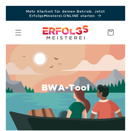
Direkt
Mehr Klarheit für deinen Betrieb. Jetzt
zum
ErfolgsMeisterei.ONLINE starten
Inhalt
Warenkorb
BWA-Tool