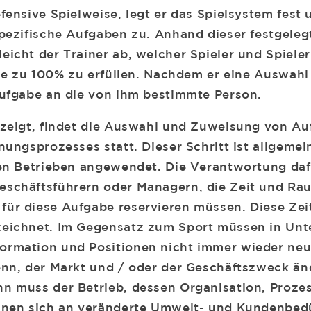
fensive Spielweise, legt er das Spielsystem fest 
spezifische Aufgaben zu. Anhand dieser festgeleg
eicht der Trainer ab, welcher Spieler und Spieler
sie zu 100% zu erfüllen. Nachdem er eine Auswahl
Aufgabe an die von ihm bestimmte Person.
 zeigt, findet die Auswahl und Zuweisung von A
nungsprozesses statt. Dieser Schritt ist allgemei
hen Betrieben angewendet. Die Verantwortung dafü
schäftsführern oder Managern, die Zeit und Ra
ür diese Aufgabe reservieren müssen. Diese Zeit
zeichnet. Im Gegensatz zum Sport müssen in Un
rmation und Positionen nicht immer wieder neu 
enn, der Markt und / oder der Geschäftszweck än
n muss der Betrieb, dessen Organisation, Prozes
nnen sich an veränderte Umwelt- und Kundenbed