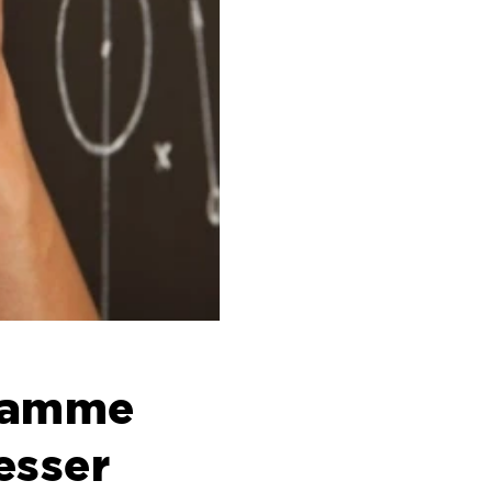
gramme
esser