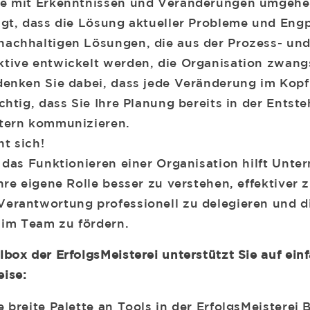
ie mit Erkenntnissen und Veränderungen umgehe
igt, dass die Lösung aktueller Probleme und Eng
achhaltigen Lösungen, die aus der Prozess- un
tive entwickelt werden, die Organisation zwangs
denken Sie dabei, dass jede Veränderung im Kopf
chtig, dass Sie Ihre Planung bereits in der Entst
ntern kommunizieren.
t sich!
r das Funktionieren einer Organisation hilft Unt
hre eigene Rolle besser zu verstehen, effektiver 
erantwortung professionell zu delegieren und d
im Team zu fördern.
lbox der ErfolgsMeisterei unterstützt Sie auf ein
ise:
 breite Palette an Tools in der ErfolgsMeisterei 