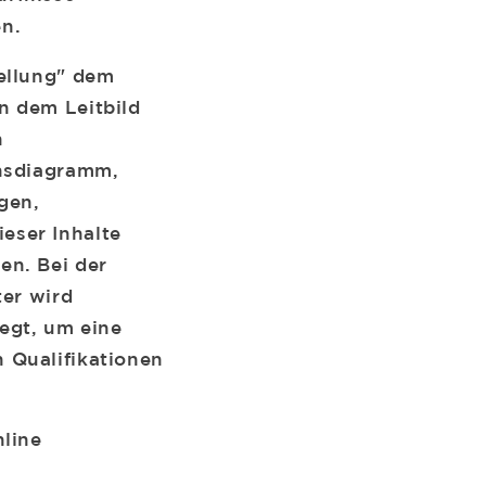
n.
ellung" dem
n dem Leitbild
n
onsdiagramm,
gen,
eser Inhalte
en. Bei der
ter wird
egt, um eine
 Qualifikationen
nline