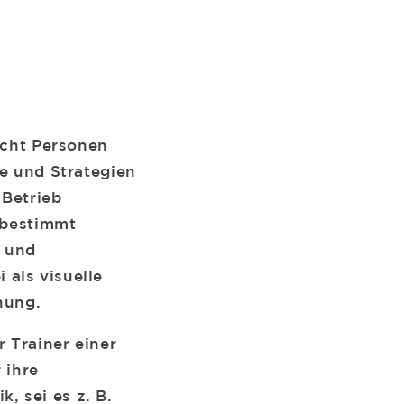
icht Personen
le und Strategien
 Betrieb
f bestimmt
t und
als visuelle
nung.
r Trainer einer
 ihre
 sei es z. B.