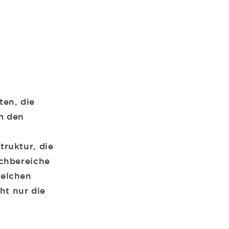
ten, die
m den
ruktur, die
achbereiche
welchen
ht nur die