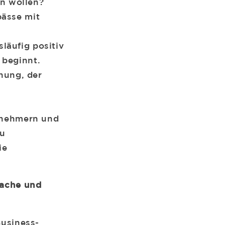
n wollen?
pässe mit
d
läufig positiv
 beginnt.
ehung, der
ernehmern und
zu
ie
fache und
Business-