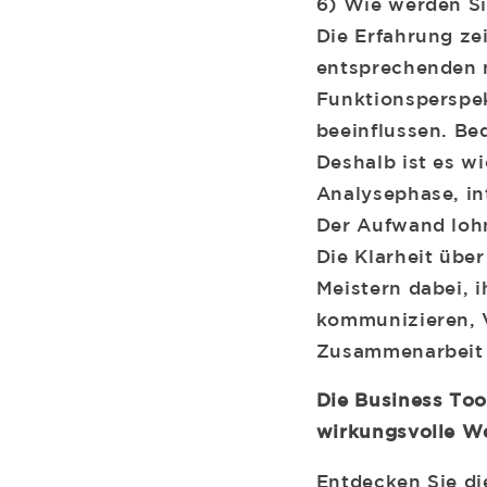
6) Wie werden S
Die Erfahrung ze
entsprechenden n
Funktionsperspek
beeinflussen. Be
Deshalb ist es wi
Analysephase, i
Der Aufwand lohn
Die Klarheit übe
Meistern dabei, i
kommunizieren, V
Zusammenarbeit 
Die Business Too
wirkungsvolle We
Entdecken Sie die