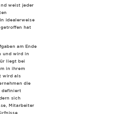
und weist jeder
ten
in idealerweise
 getroffen hat
ufgaben am Ende
n und wird in
r liegt bei
um in ihrem
 wird als
ternehmen die
definiert
dern sich
se, Mitarbeiter
ürfnisse