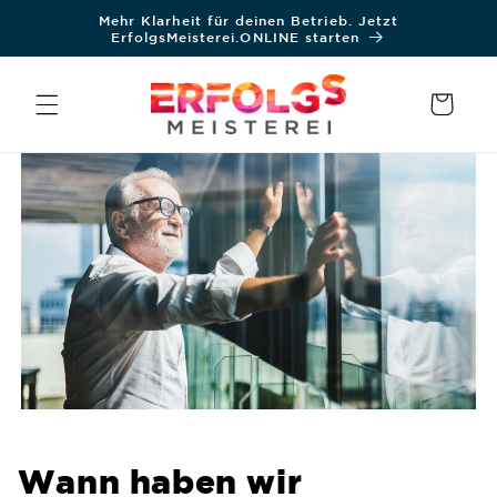
Direkt
Mehr Klarheit für deinen Betrieb. Jetzt
zum
ErfolgsMeisterei.ONLINE starten
Inhalt
Warenkorb
Wann haben wir